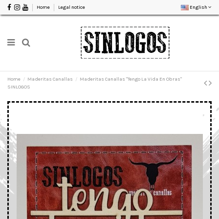
Home
Legal notice
English
Home
Maderitas Canallas
Maderitas Canallas "Tengo La Vida En Obras"
SINLOGOS