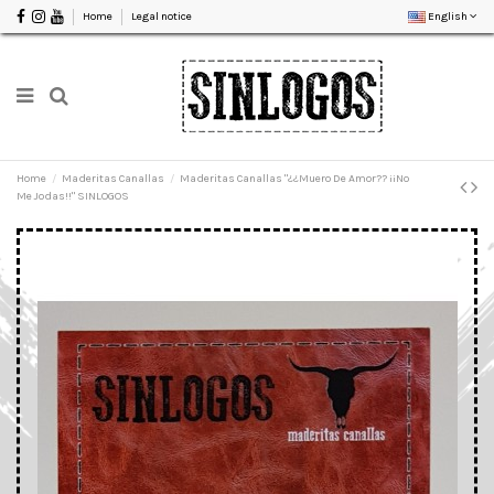
Home
Legal notice
English
Home
Maderitas Canallas
Maderitas Canallas "¿¿Muero De Amor?? ¡¡No
Me Jodas!!" SINLOGOS